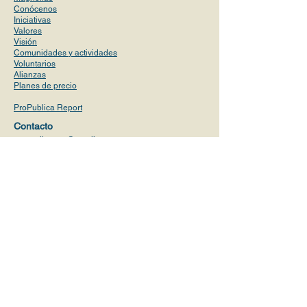
Conócenos
Iniciativas
Valores
Visión
Comunidades y actividades
Voluntario
s
Alianzas
Planes de precio
ProPublica Report
Contacto
magnoliasusa@gmail.com
+1 (619) 638-4290
Política de Privacidad
All Rights Reserved 2026
This corporation is a Nonprofit Public Benefit Corporation and is
not organized for the prívate gain of any person. lt is organized
under the Nonprofit Public Benefit Corporation Law for Public and
Charitable purposes. The specific purpose of this corporation is
the promotion of MENTAL HEALTH.