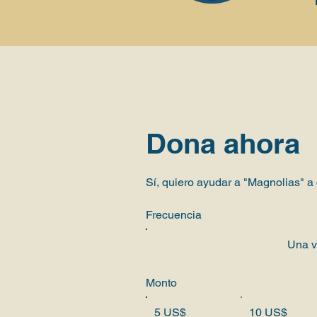
Dona ahora
Sí, quiero ayudar a "Magnolias" a
Frecuencia
Una 
Monto
5 US$
10 US$