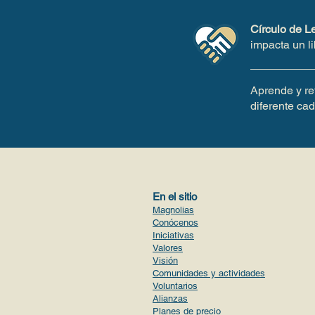
Círculo de L
impacta un li
Aprende y ret
diferente ca
En el sitio
Magnolias
Conócenos
Iniciativas
Valores
Visión
Comunidades y actividades
Voluntario
s
Alianzas
Planes de precio