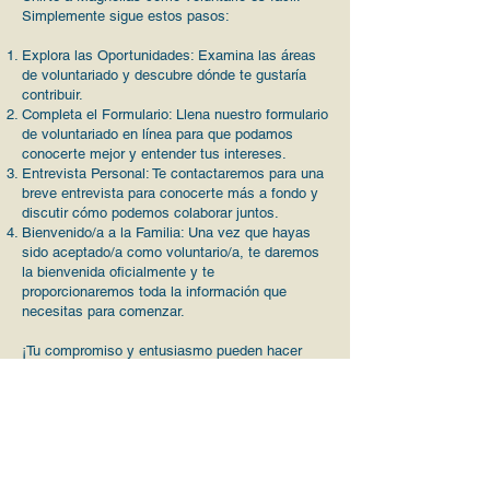
Simplemente sigue estos pasos:
Explora las Oportunidades: Examina las áreas
de voluntariado y descubre dónde te gustaría
contribuir.
Completa el Formulario: Llena nuestro formulario
de voluntariado en línea para que podamos
conocerte mejor y entender tus intereses.
Entrevista Personal: Te contactaremos para una
breve entrevista para conocerte más a fondo y
discutir cómo podemos colaborar juntos.
Bienvenido/a a la Familia: Una vez que hayas
sido aceptado/a como voluntario/a, te daremos
la bienvenida oficialmente y te
proporcionaremos toda la información que
necesitas para comenzar.
¡Tu compromiso y entusiasmo pueden hacer
una diferencia significativa en las vidas de las
personas! Únete a Magnolias y juntos
construyamos un mundo más compasivo y
justo.
¡Únete hoy y sé el cambio que quieres ver