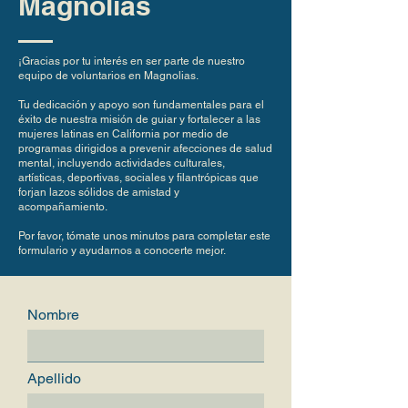
Magnolias
¡Gracias por tu interés en ser parte de nuestro
equipo de voluntarios en Magnolias.
Tu dedicación y apoyo son fundamentales para el
éxito de nuestra misión de guiar y fortalecer a las
mujeres latinas en California por medio de
programas dirigidos a prevenir afecciones de salud
mental, incluyendo actividades culturales,
artísticas, deportivas, sociales y filantrópicas que
forjan lazos sólidos de amistad y
acompañamiento.
Por favor, tómate unos minutos para completar este
formulario y ayudarnos a conocerte mejor.
Nombre
Apellido