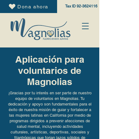
Dona ahora
Tax ID
92-3624116
Aplicación para
voluntarios de
Magnolias
¡Gracias por tu interés en ser parte de nuestro
equipo de voluntarios en Magnolias. Tu
dedicación y apoyo son fundamentales para el
éxito de nuestra misión de guiar y fortalecer a
las mujeres latinas en California por medio de
programas dirigidos a prevenir afecciones de
salud mental, incluyendo actividades
culturales, artísticas, deportivas, sociales y
filantrópicas que forjan lazos sólidos de