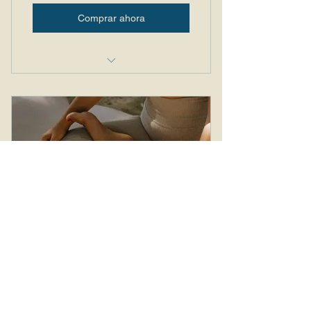
Comprar ahora
10 clases de Yoga
Vigencia 6 meses
Planea y Ahorra
Paquete 15 clases Yoga
98USD
USD
98