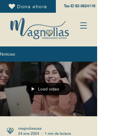
Dona ahora
Tax ID
92-3624116
Noticias
Load video
magnoliasusa
24 ene 2024
1 min de lectura