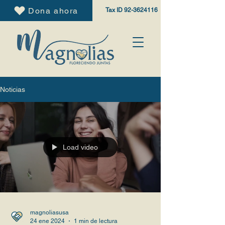
Dona ahora
Tax ID
92-3624116
Noticias
Load video
magnoliasusa
24 ene 2024
1 min de lectura