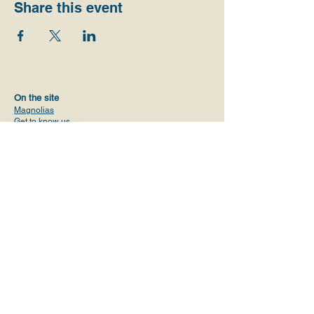
Share this event
On the site
Magnolias
Get to know us
Initiatives
Values
Vision
Communities and activities
Volunteers
Alliances
ProPublica Report
Contact
magnoliasusa@gmail.com
+1 (619) 638-4290
Privacy Policy