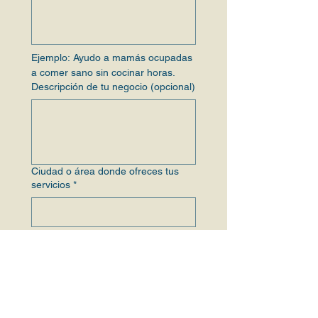
Ejemplo: Ayudo a mamás ocupadas 
a comer sano sin cocinar horas.
Descripción de tu negocio (opcional)
Ciudad o área donde ofreces tus
servicios
*
¿Tu servicio es local, nacional o
digital?
*
Local (presencial)
Nacional