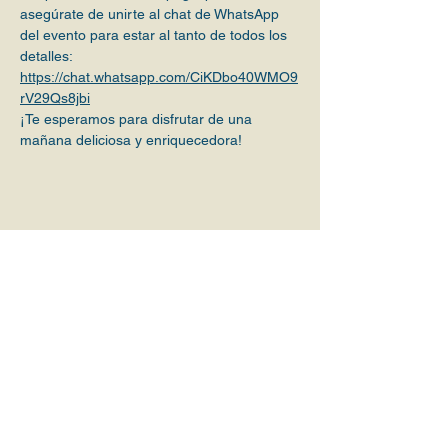
asegúrate de unirte al chat de WhatsApp 
del evento para estar al tanto de todos los 
detalles: 
https://chat.whatsapp.com/CiKDbo40WMO9
rV29Qs8jbi
¡Te esperamos para disfrutar de una 
mañana deliciosa y enriquecedora!
Compartir este evento
En el sitio
Magnolias
Conócenos
Iniciativas
Valores