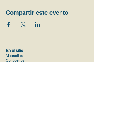
Compartir este evento
En el sitio
Magnolias
Conócenos
Iniciativas
Valores
Visión
Comunidades y actividades
Voluntario
s
Alianzas
Planes de precio
ProPublica Report
Contacto
magnoliasusa@gmail.com