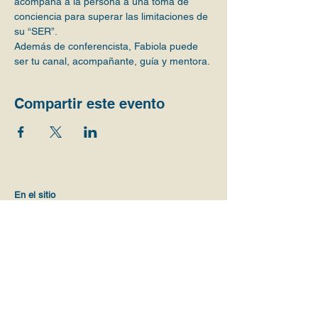
acompaña a la persona a una toma de 
conciencia para superar las limitaciones de 
su “SER”.
​Además de conferencista, Fabiola puede 
ser tu canal, acompañante, guía y mentora.
Compartir este evento
En el sitio
Magnolias
Conócenos
Iniciativas
Valores
Visión
Comunidades y actividades
Voluntario
s
Alianzas
Planes de precio