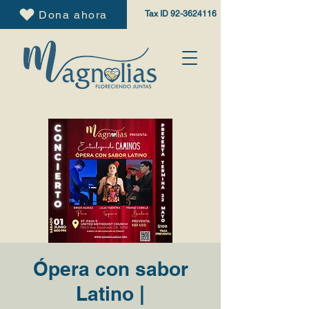
Dona ahora
Tax ID
92-3624116
Ópera con sabor
Latino |