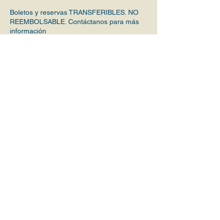
Boletos y reservas TRANSFERIBLES. NO
REEMBOLSABLE. Contáctanos para más
Datos de contacto
magnoliasusa@gmail.com
San Diego, CA, USA
En el sitio
Magnolias
Conócenos
Iniciativas
Valores
Visión
Comunidades y actividades