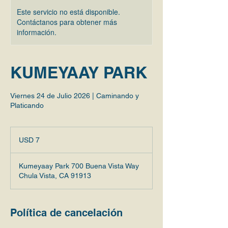
Este servicio no está disponible.
Contáctanos para obtener más
información.
KUMEYAAY PARK
Viernes 24 de Julio 2026 | Caminando y
Platicando
7
dólares
USD 7
estadounidenses
Kumeyaay Park 700 Buena Vista Way
Chula Vista, CA 91913
Política de cancelación