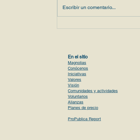
Escribir un comentario...
Magnolias en Despierta San
Diego
En el sitio
Magnolias
Conócenos
Iniciativas
Valores
Visión
Comunidades y actividades
Voluntario
s
Alianzas
Planes de precio
ProPublica Report