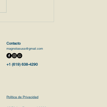
dad de florecer:
estar integral para
po, mente y espíritu en
as etapas de la vida
Contacto
magnoliasusa@gmail.com
+1 (619) 638-4290
Política de Privacidad